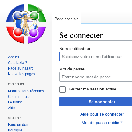
Page spéciale
Se connecter
Aller
Aller
Nom d’utilisateur
à
à
Accueil
la
la
Catallaxia ?
navigation
recherche
Page au hasard
Mot de passe
Nouvelles pages
contribuer
Garder ma session active
Modifications récentes
Communauté
Se connecter
Le Bistro
Aide
Aide pour se connecter
soutenir
Mot de passe oublié ?
Faire un don
Boutique