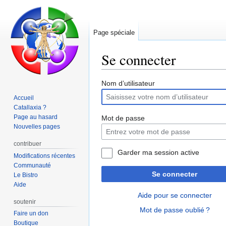
Page spéciale
Se connecter
Aller
Aller
Nom d’utilisateur
à
à
Accueil
la
la
Catallaxia ?
navigation
recherche
Page au hasard
Mot de passe
Nouvelles pages
contribuer
Garder ma session active
Modifications récentes
Communauté
Se connecter
Le Bistro
Aide
Aide pour se connecter
soutenir
Mot de passe oublié ?
Faire un don
Boutique