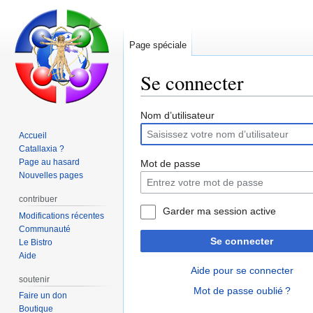
Page spéciale
Se connecter
Aller
Aller
Nom d’utilisateur
à
à
Accueil
la
la
Catallaxia ?
navigation
recherche
Page au hasard
Mot de passe
Nouvelles pages
contribuer
Garder ma session active
Modifications récentes
Communauté
Se connecter
Le Bistro
Aide
Aide pour se connecter
soutenir
Mot de passe oublié ?
Faire un don
Boutique