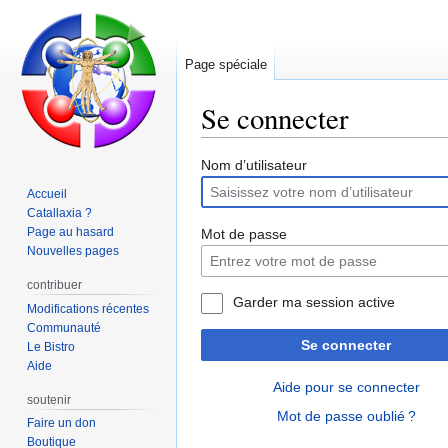
Page spéciale
Se connecter
Aller
Aller
Nom d’utilisateur
à
à
Accueil
la
la
Catallaxia ?
navigation
recherche
Page au hasard
Mot de passe
Nouvelles pages
contribuer
Garder ma session active
Modifications récentes
Communauté
Se connecter
Le Bistro
Aide
Aide pour se connecter
soutenir
Mot de passe oublié ?
Faire un don
Boutique