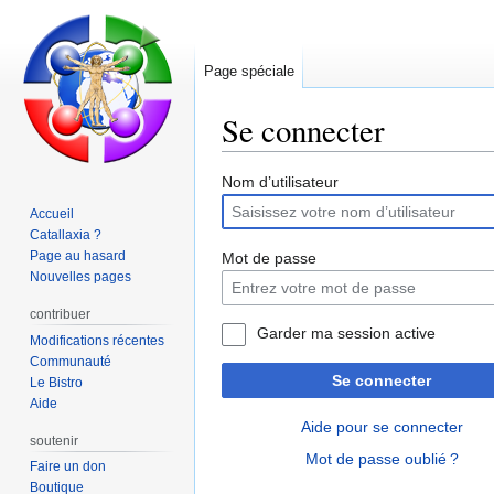
Page spéciale
Se connecter
Aller
Aller
Nom d’utilisateur
à
à
Accueil
la
la
Catallaxia ?
navigation
recherche
Page au hasard
Mot de passe
Nouvelles pages
contribuer
Garder ma session active
Modifications récentes
Communauté
Se connecter
Le Bistro
Aide
Aide pour se connecter
soutenir
Mot de passe oublié ?
Faire un don
Boutique