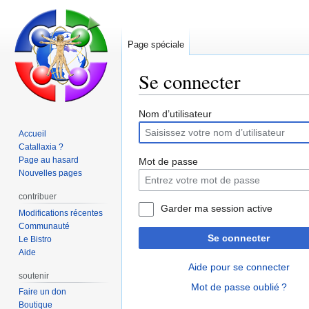
Page spéciale
Se connecter
Aller
Aller
Nom d’utilisateur
à
à
Accueil
la
la
Catallaxia ?
navigation
recherche
Page au hasard
Mot de passe
Nouvelles pages
contribuer
Garder ma session active
Modifications récentes
Communauté
Se connecter
Le Bistro
Aide
Aide pour se connecter
soutenir
Mot de passe oublié ?
Faire un don
Boutique