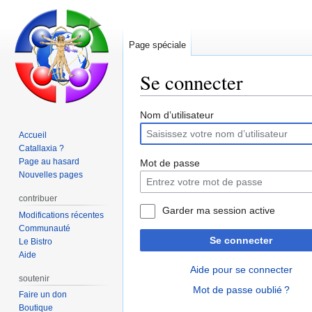
Page spéciale
Se connecter
Aller
Aller
Nom d’utilisateur
à
à
Accueil
la
la
Catallaxia ?
navigation
recherche
Page au hasard
Mot de passe
Nouvelles pages
contribuer
Garder ma session active
Modifications récentes
Communauté
Se connecter
Le Bistro
Aide
Aide pour se connecter
soutenir
Mot de passe oublié ?
Faire un don
Boutique