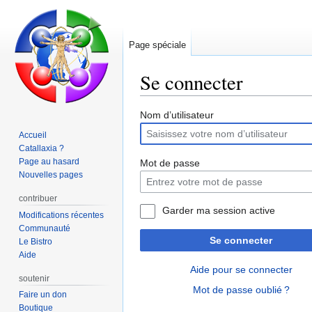
Page spéciale
Se connecter
Aller
Aller
Nom d’utilisateur
à
à
Accueil
la
la
Catallaxia ?
navigation
recherche
Page au hasard
Mot de passe
Nouvelles pages
contribuer
Garder ma session active
Modifications récentes
Communauté
Se connecter
Le Bistro
Aide
Aide pour se connecter
soutenir
Mot de passe oublié ?
Faire un don
Boutique