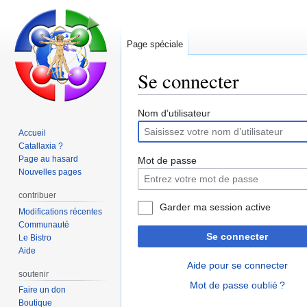
Page spéciale
Se connecter
Aller
Aller
Nom d’utilisateur
à
à
Accueil
la
la
Catallaxia ?
navigation
recherche
Page au hasard
Mot de passe
Nouvelles pages
contribuer
Garder ma session active
Modifications récentes
Communauté
Se connecter
Le Bistro
Aide
Aide pour se connecter
soutenir
Mot de passe oublié ?
Faire un don
Boutique