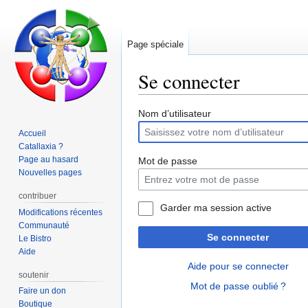
Page spéciale
Se connecter
Aller
Aller
Nom d’utilisateur
à
à
Accueil
la
la
Catallaxia ?
navigation
recherche
Page au hasard
Mot de passe
Nouvelles pages
contribuer
Garder ma session active
Modifications récentes
Communauté
Se connecter
Le Bistro
Aide
Aide pour se connecter
soutenir
Mot de passe oublié ?
Faire un don
Boutique