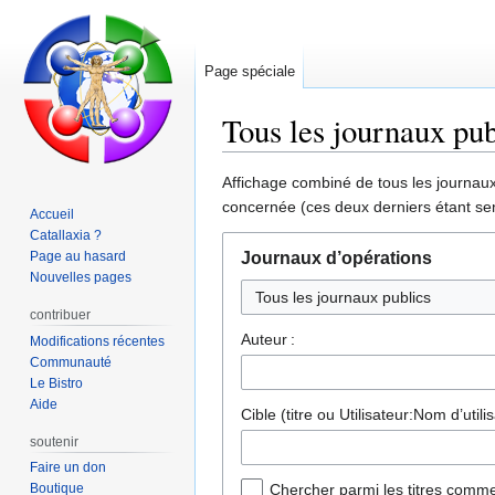
Page spéciale
Tous les journaux pub
Aller
Aller
Affichage combiné de tous les journaux 
à
à
concernée (ces deux derniers étant sen
Accueil
la
la
Catallaxia ?
navigation
recherche
Page au hasard
Journaux d’opérations
Nouvelles pages
Tous les journaux publics
contribuer
Auteur :
Modifications récentes
Communauté
Le Bistro
Aide
Cible (titre ou Utilisateur:Nom d’utilis
soutenir
Faire un don
Boutique
Chercher parmi les titres comme