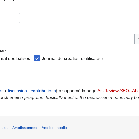
Ba
es :
rnal des balises
Journal de création d’utilisateur
on
discussion
contributions
a supprimé la page
An-Review-SEO--Abo
earch engine programs. Basically most of the expression means may be th
laxia
Avertissements
Version mobile