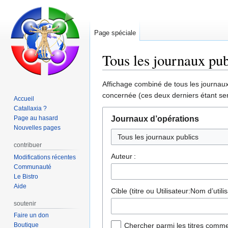
Page spéciale
Tous les journaux pub
Aller
Aller
Affichage combiné de tous les journaux 
à
à
concernée (ces deux derniers étant sen
Accueil
la
la
Catallaxia ?
navigation
recherche
Page au hasard
Journaux d’opérations
Nouvelles pages
Tous les journaux publics
contribuer
Auteur :
Modifications récentes
Communauté
Le Bistro
Aide
Cible (titre ou Utilisateur:Nom d’utilis
soutenir
Faire un don
Boutique
Chercher parmi les titres comme