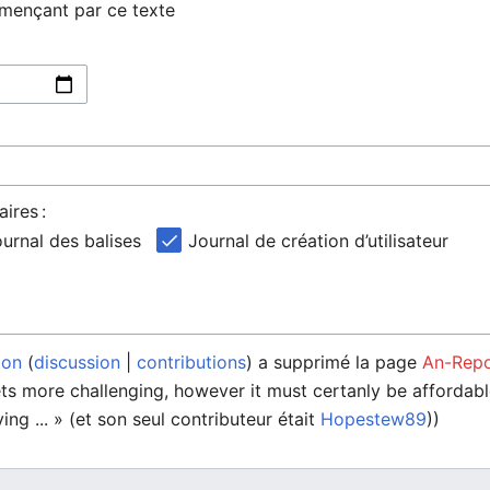
mmençant par ce texte
ires :
urnal des balises
Journal de création d’utilisateur
ton
discussion
contributions
a supprimé la page
An-Repo
ets more challenging, however it must certanly be affordabl
ing ... » (et son seul contributeur était
Hopestew89
))