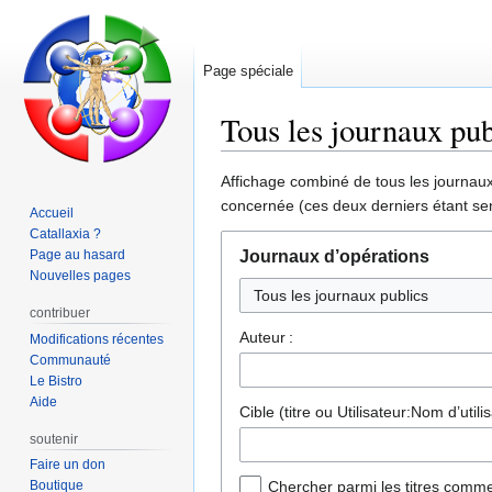
Page spéciale
Tous les journaux pub
Aller
Aller
Affichage combiné de tous les journaux 
à
à
concernée (ces deux derniers étant sen
Accueil
la
la
Catallaxia ?
navigation
recherche
Page au hasard
Journaux d’opérations
Nouvelles pages
contribuer
Auteur :
Modifications récentes
Communauté
Le Bistro
Aide
Cible (titre ou Utilisateur:Nom d’utilis
soutenir
Faire un don
Boutique
Chercher parmi les titres comme