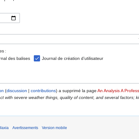
es :
rnal des balises
Journal de création d’utilisateur
on
discussion
contributions
a supprimé la page
An Analysis A Profes
 with severe weather things, quality of content, and several factors; ki
laxia
Avertissements
Version mobile