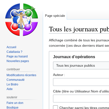
Page spéciale
Tous les journaux pub
Aller
Aller
Affichage combiné de tous les journaux 
à
à
concernée (ces deux derniers étant sen
Accueil
la
la
Catallaxia ?
navigation
recherche
Page au hasard
Journaux d’opérations
Nouvelles pages
contribuer
Auteur :
Modifications récentes
Communauté
Le Bistro
Aide
Cible (titre ou Utilisateur:Nom d’utilis
soutenir
Faire un don
Boutique
Chercher parmi les titres comme