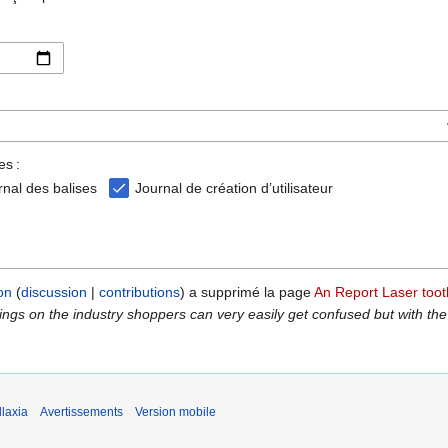
es :
rnal des balises
Journal de création d’utilisateur
on
discussion
contributions
a supprimé la page
An Report Laser toot
ings on the industry shoppers can very easily get confused but with the
laxia
Avertissements
Version mobile