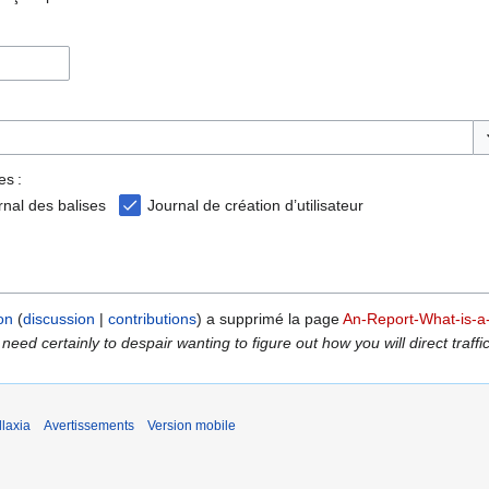
Ba
es :
rnal des balises
Journal de création d’utilisateur
on
discussion
contributions
a supprimé la page
An-Report-What-is-a-
need certainly to despair wanting to figure out how you will direct traffic
laxia
Avertissements
Version mobile