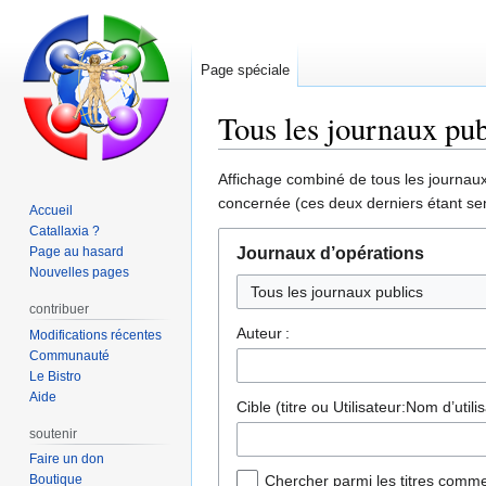
Page spéciale
Tous les journaux pub
Aller
Aller
Affichage combiné de tous les journaux 
à
à
concernée (ces deux derniers étant sen
Accueil
la
la
Catallaxia ?
navigation
recherche
Page au hasard
Journaux d’opérations
Nouvelles pages
Tous les journaux publics
contribuer
Auteur :
Modifications récentes
Communauté
Le Bistro
Aide
Cible (titre ou Utilisateur:Nom d’utilis
soutenir
Faire un don
Boutique
Chercher parmi les titres comme