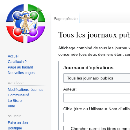
Page spéciale
Tous les journaux pub
Aller
Aller
Affichage combiné de tous les journaux 
à
à
concernée (ces deux derniers étant sen
Accueil
la
la
Catallaxia ?
navigation
recherche
Page au hasard
Journaux d’opérations
Nouvelles pages
contribuer
Auteur :
Modifications récentes
Communauté
Le Bistro
Aide
Cible (titre ou Utilisateur:Nom d’utilis
soutenir
Faire un don
Boutique
Chercher parmi les titres comme