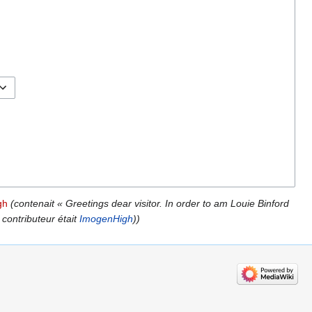
gh
(contenait « Greetings dear visitor. In order to am Louie Binford
ul contributeur était
ImogenHigh
))