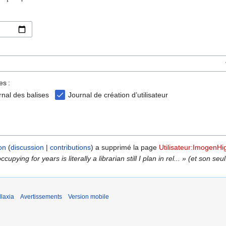
es :
rnal des balises
Journal de création d’utilisateur
on
discussion
contributions
a supprimé la page
Utilisateur:ImogenHi
cupying for years is literally a librarian still I plan in rel... » (et son se
laxia
Avertissements
Version mobile