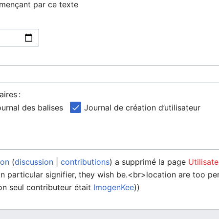
mmençant par ce texte
ires :
urnal des balises
Journal de création d’utilisateur
ton
discussion
contributions
a supprimé la page
Utilisat
in particular signifier, they wish be.<br>location are too 
on seul contributeur était
ImogenKee
))