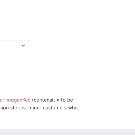
eur:ImogenKee
(contenait « to be
person stories. occur customers who