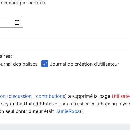
mmençant par ce texte
ires :
urnal des balises
Journal de création d’utilisateur
ton
discussion
contributions
a supprimé la page
Utilisat
ersey in the United States - I am a fresher enlightening myse
son seul contributeur était
JamieRobs
))