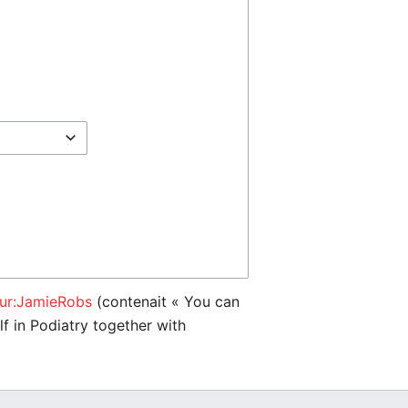
eur:JamieRobs
(contenait « You can
lf in Podiatry together with