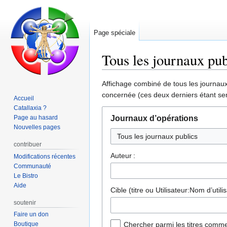
Page spéciale
Tous les journaux pub
Aller
Aller
Affichage combiné de tous les journaux 
à
à
concernée (ces deux derniers étant sen
Accueil
la
la
Catallaxia ?
navigation
recherche
Page au hasard
Journaux d’opérations
Nouvelles pages
contribuer
Auteur :
Modifications récentes
Communauté
Le Bistro
Aide
Cible (titre ou Utilisateur:Nom d’utilis
soutenir
Faire un don
Boutique
Chercher parmi les titres comme