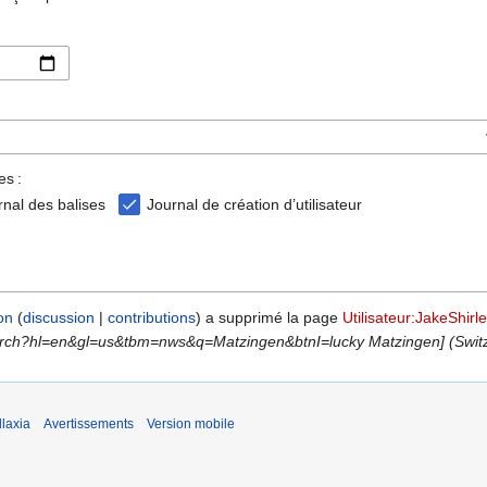
es :
rnal des balises
Journal de création d’utilisateur
on
discussion
contributions
a supprimé la page
Utilisateur:JakeShirl
arch?hl=en&gl=us&tbm=nws&q=Matzingen&btnI=lucky Matzingen] (Switzerl
laxia
Avertissements
Version mobile