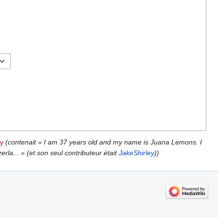
ey
(contenait « I am 37 years old and my name is Juana Lemons. I
a... » (et son seul contributeur était
JakeShirley
))