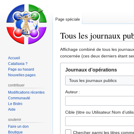
Page spéciale
Tous les journaux pub
Aller
Aller
Affichage combiné de tous les journaux 
à
à
concernée (ces deux derniers étant sen
Accueil
la
la
Catallaxia ?
navigation
recherche
Page au hasard
Journaux d’opérations
Nouvelles pages
contribuer
Auteur :
Modifications récentes
Communauté
Le Bistro
Aide
Cible (titre ou Utilisateur:Nom d’utilis
soutenir
Faire un don
Boutique
Chercher parmi les titres comme