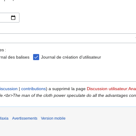
es :
rnal des balises
Journal de création d’utilisateur
iscussion
contributions
a supprimé la page
Discussion utilisateur:An
le.<br>The man of the cloth power speculate do all the advantages conna
laxia
Avertissements
Version mobile