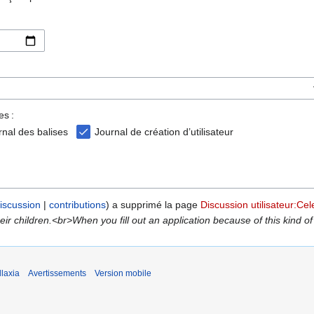
es :
rnal des balises
Journal de création d’utilisateur
iscussion
contributions
a supprimé la page
Discussion utilisateur:Cel
 children.<br>When you fill out an application because of this kind of l
laxia
Avertissements
Version mobile