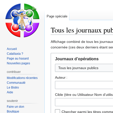
Page spéciale
Tous les journaux pub
Aller
Aller
Affichage combiné de tous les journaux 
à
à
concernée (ces deux derniers étant sen
Accueil
la
la
Catallaxia ?
navigation
recherche
Page au hasard
Journaux d’opérations
Nouvelles pages
contribuer
Auteur :
Modifications récentes
Communauté
Le Bistro
Aide
Cible (titre ou Utilisateur:Nom d’utilis
soutenir
Faire un don
Boutique
Chercher parmi les titres comme