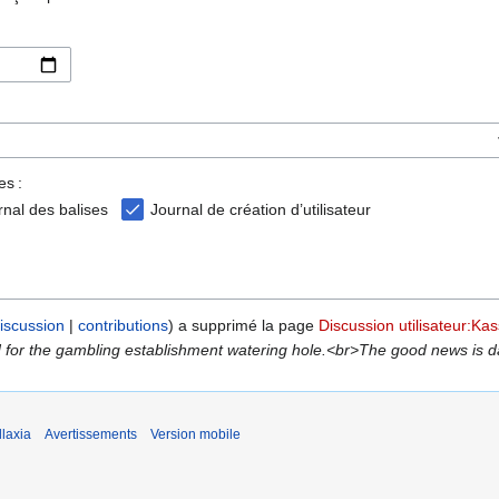
es :
rnal des balises
Journal de création d’utilisateur
iscussion
contributions
a supprimé la page
Discussion utilisateur:Ka
d for the gambling establishment watering hole.<br>The good news is dail
laxia
Avertissements
Version mobile