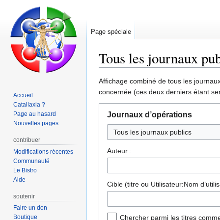
Page spéciale
Tous les journaux pub
Aller
Aller
Affichage combiné de tous les journaux 
à
à
concernée (ces deux derniers étant sen
Accueil
la
la
Catallaxia ?
navigation
recherche
Page au hasard
Journaux d’opérations
Nouvelles pages
contribuer
Auteur :
Modifications récentes
Communauté
Le Bistro
Aide
Cible (titre ou Utilisateur:Nom d’utilis
soutenir
Faire un don
Boutique
Chercher parmi les titres comme