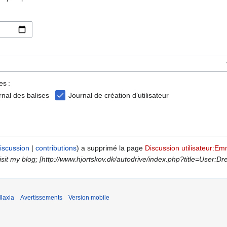
es :
rnal des balises
Journal de création d’utilisateur
iscussion
contributions
a supprimé la page
Discussion utilisateur:E
sit my blog; [http://www.hjortskov.dk/autodrive/index.php?title=User:Dre
laxia
Avertissements
Version mobile