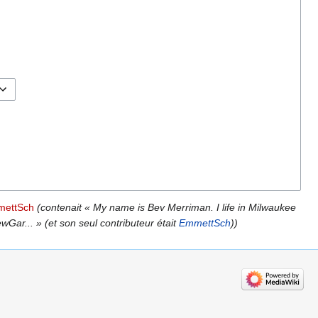
mmettSch
(contenait « My name is Bev Merriman. I life in Milwaukee
wGar... » (et son seul contributeur était
EmmettSch
))