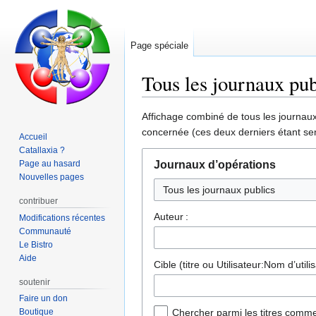
Page spéciale
Tous les journaux pub
Aller
Aller
Affichage combiné de tous les journaux 
à
à
concernée (ces deux derniers étant sen
Accueil
la
la
Catallaxia ?
navigation
recherche
Page au hasard
Journaux d’opérations
Nouvelles pages
contribuer
Auteur :
Modifications récentes
Communauté
Le Bistro
Aide
Cible (titre ou Utilisateur:Nom d’utilis
soutenir
Faire un don
Boutique
Chercher parmi les titres comme