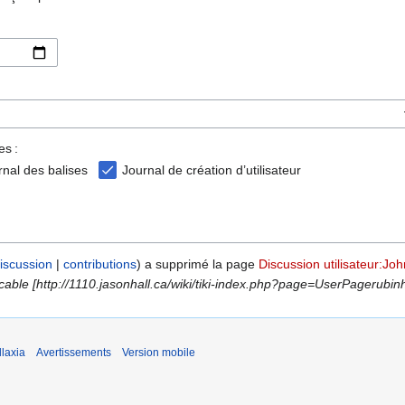
es :
rnal des balises
Journal de création d’utilisateur
iscussion
contributions
a supprimé la page
Discussion utilisateur:Jo
cable [http://1110.jasonhall.ca/wiki/tiki-index.php?page=UserPagerubinh
laxia
Avertissements
Version mobile