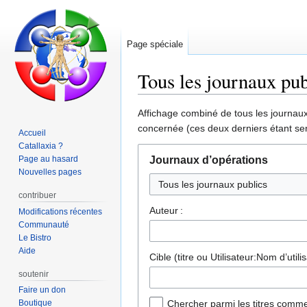
Page spéciale
Tous les journaux pub
Aller
Aller
Affichage combiné de tous les journaux 
à
à
concernée (ces deux derniers étant sen
Accueil
la
la
Catallaxia ?
navigation
recherche
Page au hasard
Journaux d’opérations
Nouvelles pages
contribuer
Auteur :
Modifications récentes
Communauté
Le Bistro
Aide
Cible (titre ou Utilisateur:Nom d’utilis
soutenir
Faire un don
Boutique
Chercher parmi les titres comme