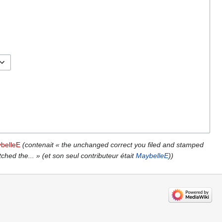
ybelleE
(contenait « the unchanged correct you filed and stamped
hed the... » (et son seul contributeur était
MaybelleE
))