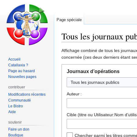
Page spéciale
Tous les journaux pub
Aller
Aller
Affichage combiné de tous les journaux 
à
à
concernée (ces deux derniers étant sen
Accueil
la
la
Catallaxia ?
navigation
recherche
Page au hasard
Journaux d’opérations
Nouvelles pages
contribuer
Auteur :
Modifications récentes
Communauté
Le Bistro
Aide
Cible (titre ou Utilisateur:Nom d’utilis
soutenir
Faire un don
Boutique
Chercher parmi les titres comme