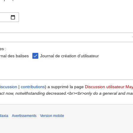
es :
rnal des balises
Journal de création d’utilisateur
iscussion
contributions
a supprimé la page
Discussion utilisateur:Ma
 act now, notwithstanding decreased.<br><br>only do a general and matc
laxia
Avertissements
Version mobile