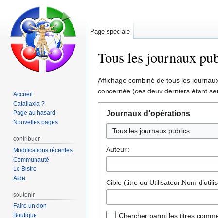
Page spéciale
Tous les journaux pub
Aller
Aller
Affichage combiné de tous les journaux 
à
à
concernée (ces deux derniers étant sen
Accueil
la
la
Catallaxia ?
navigation
recherche
Page au hasard
Journaux d’opérations
Nouvelles pages
contribuer
Auteur :
Modifications récentes
Communauté
Le Bistro
Aide
Cible (titre ou Utilisateur:Nom d’utilis
soutenir
Faire un don
Boutique
Chercher parmi les titres comme