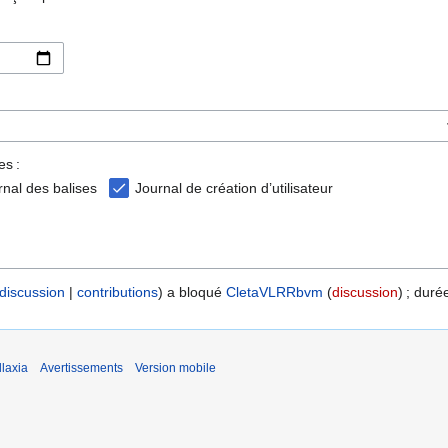
es :
rnal des balises
Journal de création d’utilisateur
discussion
contributions
a bloqué
CletaVLRRbvm
discussion
; durée
laxia
Avertissements
Version mobile