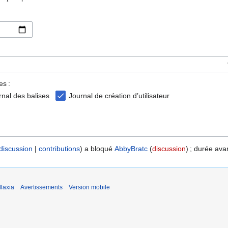
es :
rnal des balises
Journal de création d’utilisateur
discussion
contributions
a bloqué
AbbyBratc
discussion
; durée avan
laxia
Avertissements
Version mobile