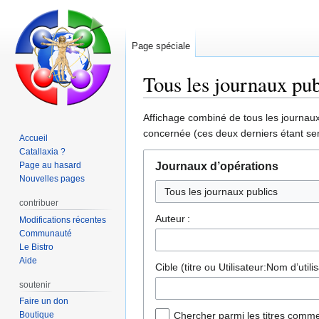
Page spéciale
Tous les journaux pub
Aller
Aller
Affichage combiné de tous les journaux 
à
à
concernée (ces deux derniers étant sen
Accueil
la
la
Catallaxia ?
navigation
recherche
Page au hasard
Journaux d’opérations
Nouvelles pages
contribuer
Auteur :
Modifications récentes
Communauté
Le Bistro
Aide
Cible (titre ou Utilisateur:Nom d’utilis
soutenir
Faire un don
Boutique
Chercher parmi les titres comme