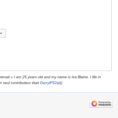
sculer les options
tenait « I am 25 years old and my name is Iva Blaine. I life in
n seul contributeur était
DarrylP52qt
))