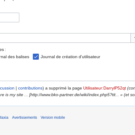
Ba
es :
rnal des balises
Journal de création d’utilisateur
scussion
contributions
a supprimé la page
Utilisateur:DarrylP52qt
(con
is my site ... [http://www.bko-partner.de/wiki/index.php5?tit... » (et so
laxia
Avertissements
Version mobile