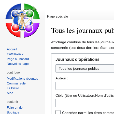
Page spéciale
Tous les journaux pub
Aller
Aller
Affichage combiné de tous les journaux 
à
à
concernée (ces deux derniers étant sen
Accueil
la
la
Catallaxia ?
navigation
recherche
Page au hasard
Journaux d’opérations
Nouvelles pages
Tous les journaux publics
contribuer
Auteur :
Modifications récentes
Communauté
Le Bistro
Aide
Cible (titre ou Utilisateur:Nom d’utilis
soutenir
Faire un don
Boutique
Chercher parmi les titres comme