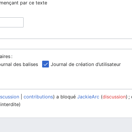
mmençant par ce texte
ires :
urnal des balises
Journal de création d’utilisateur
iscussion
contributions
a bloqué
JackieArc
discussion
; 
interdite)