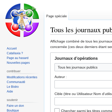
Page spéciale
Tous les journaux pub
Aller
Aller
Affichage combiné de tous les journaux 
à
à
concernée (ces deux derniers étant sen
Accueil
la
la
Catallaxia ?
navigation
recherche
Page au hasard
Journaux d’opérations
Nouvelles pages
contribuer
Auteur :
Modifications récentes
Communauté
Le Bistro
Aide
Cible (titre ou Utilisateur:Nom d’utilis
soutenir
Faire un don
Boutique
Chercher parmi les titres comme