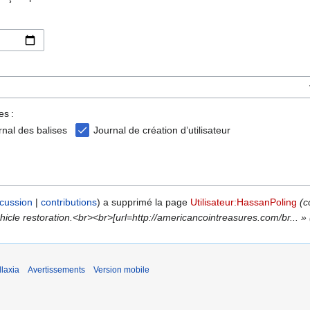
es :
rnal des balises
Journal de création d’utilisateur
scussion
contributions
a supprimé la page
Utilisateur:HassanPoling
(c
icle restoration.<br><br>[url=http://americancointreasures.com/br... » 
laxia
Avertissements
Version mobile