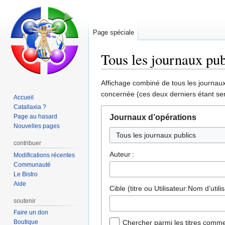
Page spéciale
Tous les journaux pub
Aller
Aller
Affichage combiné de tous les journaux 
à
à
concernée (ces deux derniers étant sen
Accueil
la
la
Catallaxia ?
navigation
recherche
Page au hasard
Journaux d’opérations
Nouvelles pages
contribuer
Auteur :
Modifications récentes
Communauté
Le Bistro
Aide
Cible (titre ou Utilisateur:Nom d’utilis
soutenir
Faire un don
Boutique
Chercher parmi les titres comme