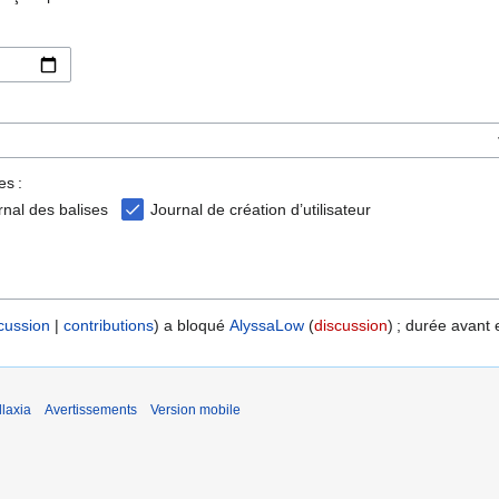
es :
rnal des balises
Journal de création d’utilisateur
cussion
contributions
a bloqué
AlyssaLow
discussion
; durée avant 
laxia
Avertissements
Version mobile