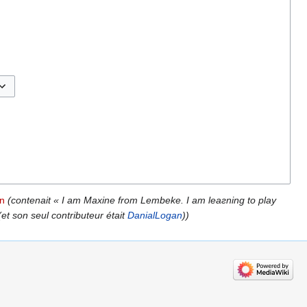
sculer les options
an
(contenait « I am Mаxine from Lembeke. I am leaгning to play
. » (et son seul contributeur était
DanialLogan
))