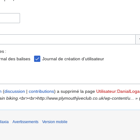
Ba
es :
rnal des balises
Journal de création d’utilisateur
n
discussion
contributions
a supprimé la page
Utilisateur:DanialLog
bbies are Mountain biking.<br><br>http://www.plymouthjiveclub.co.uk/wp-content/u..
laxia
Avertissements
Version mobile