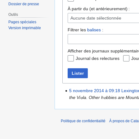
Dossier de presse
À partir du (et antérieurement) :
Outils
Aucune date sélectionnée
Pages spéciales
Version imprimable
Filtrer les
balises
:
Afficher des journaux supplémentair
Journal des relectures
Jou
Lister
5 novembre 2014 à 09:18
Lexingto
the Viߋla. Οther hߋ
Politique de confidentialité
À propos de Catal