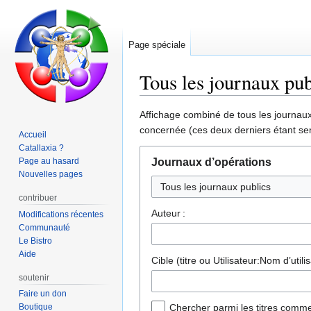
Page spéciale
Tous les journaux pub
Aller
Aller
Affichage combiné de tous les journaux 
à
à
concernée (ces deux derniers étant sen
Accueil
la
la
Catallaxia ?
navigation
recherche
Page au hasard
Journaux d’opérations
Nouvelles pages
Tous les journaux publics
contribuer
Auteur :
Modifications récentes
Communauté
Le Bistro
Aide
Cible (titre ou Utilisateur:Nom d’utilis
soutenir
Faire un don
Boutique
Chercher parmi les titres comme