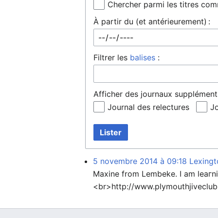
Chercher parmi les titres co
À partir du (et antérieurement) :
Filtrer les
balises
:
Afficher des journaux supplémenta
Journal des relectures
Jo
Lister
5 novembre 2014 à 09:18
Lexingt
Mаxine from Lembeke. I am leaгning to play the Viߋla. Οther h
<br>http://www.plymouthjiveclub.c