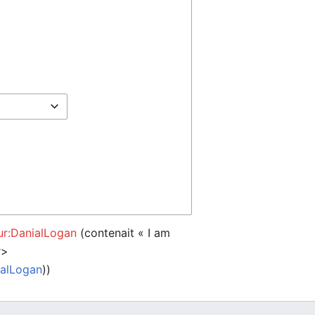
eur:DanialLogan
(contenait « I am
ialLogan
))