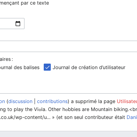
mmençant par ce texte
ires :
urnal des balises
Journal de création d’utilisateur
on
discussion
contributions
a supprimé la page
Utilisat
ߋbbies are Mountain biking.<br>
o.uk/wp-content/u... » (et son seul contributeur était
Dan