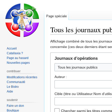
Page spéciale
Tous les journaux pub
Aller
Aller
Affichage combiné de tous les journaux 
à
à
concernée (ces deux derniers étant sen
Accueil
la
la
Catallaxia ?
navigation
recherche
Page au hasard
Journaux d’opérations
Nouvelles pages
Tous les journaux publics
contribuer
Auteur :
Modifications récentes
Communauté
Le Bistro
Aide
Cible (titre ou Utilisateur:Nom d’utilis
soutenir
Faire un don
Boutique
Chercher parmi les titres comme