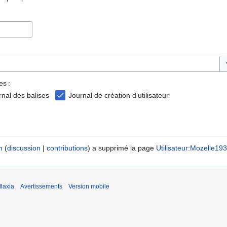
Ba
es :
rnal des balises
Journal de création d’utilisateur
n
discussion
contributions
a supprimé la page
Utilisateur:Mozelle19
laxia
Avertissements
Version mobile