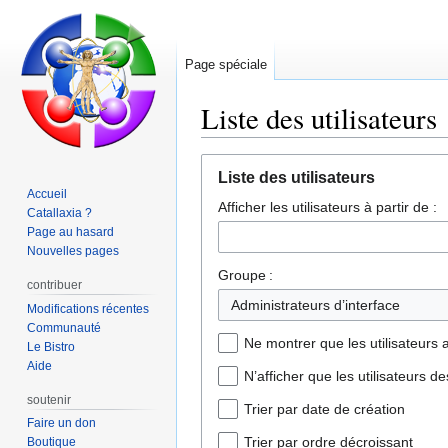
Page spéciale
Liste des utilisateurs
Aller
Aller
Liste des utilisateurs
à
à
Accueil
Afficher les utilisateurs à partir de :
la
la
Catallaxia ?
navigation
recherche
Page au hasard
Nouvelles pages
Groupe :
contribuer
Administrateurs d’interface
Modifications récentes
Communauté
Ne montrer que les utilisateurs a
Le Bistro
Aide
N’afficher que les utilisateurs d
soutenir
Trier par date de création
Faire un don
Trier par ordre décroissant
Boutique