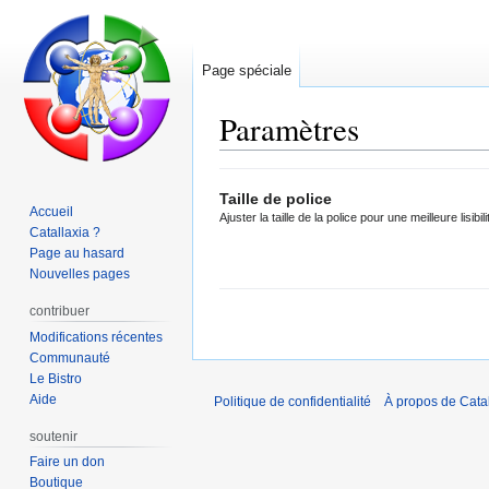
Page spéciale
Paramètres
Aller
Aller
Taille de police
à
à
Accueil
Ajuster la taille de la police pour une meilleure lisibili
la
la
Catallaxia ?
navigation
recherche
Page au hasard
Nouvelles pages
contribuer
Modifications récentes
Communauté
Le Bistro
Aide
Politique de confidentialité
À propos de Catal
soutenir
Faire un don
Boutique