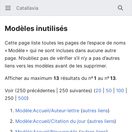
Catallaxia
Ouvrir le menu principal
Reche
Modèles inutilisés
Cette page liste toutes les pages de l’espace de noms
« Modèle » qui ne sont incluses dans aucune autre
page. N’oubliez pas de vérifier s’il n’y a pas d’autres
liens vers les modèles avant de les supprimer.
Afficher au maximum
13
résultats du nº
1
au nº
13
.
Voir (
250 précédentes
|
250 suivantes
) (
20
|
50
|
100
|
250
|
500
)
Modèle:Accueil/Auteur-lettre
‏‎ (
autres liens
)
Modèle:Accueil/Citation du jour
‏‎ (
autres liens
)
Modèle:Accueil/Nouveautés
‏‎ (
autres liens
)