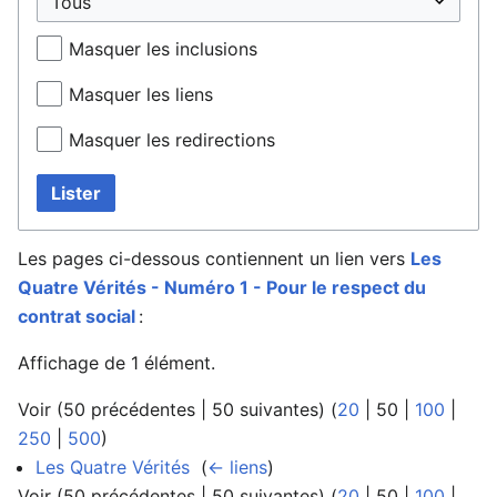
Masquer les inclusions
Masquer les liens
Masquer les redirections
Lister
Les pages ci-dessous contiennent un lien vers
Les
Quatre Vérités - Numéro 1 - Pour le respect du
contrat social
:
Affichage de 1 élément.
Voir (
50 précédentes
|
50 suivantes
) (
20
|
50
|
100
|
250
|
500
)
Les Quatre Vérités
‎
(
← liens
)
Voir (
50 précédentes
|
50 suivantes
) (
20
|
50
|
100
|