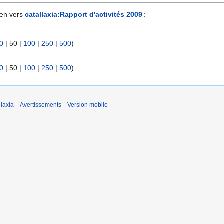
ien vers
catallaxia:Rapport d'activités 2009
:
0
|
50
|
100
|
250
|
500
)
0
|
50
|
100
|
250
|
500
)
laxia
Avertissements
Version mobile