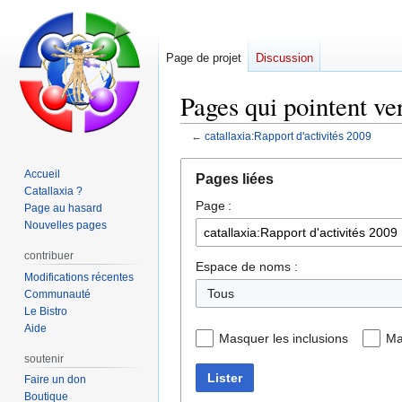
Page de projet
Discussion
Pages qui pointent ver
←
catallaxia:Rapport d'activités 2009
Aller
Aller
Accueil
Pages liées
à
à
Catallaxia ?
Page :
la
la
Page au hasard
navigation
recherche
Nouvelles pages
contribuer
Espace de noms :
Modifications récentes
Tous
Communauté
Le Bistro
Aide
Masquer les inclusions
Ma
soutenir
Lister
Faire un don
Boutique