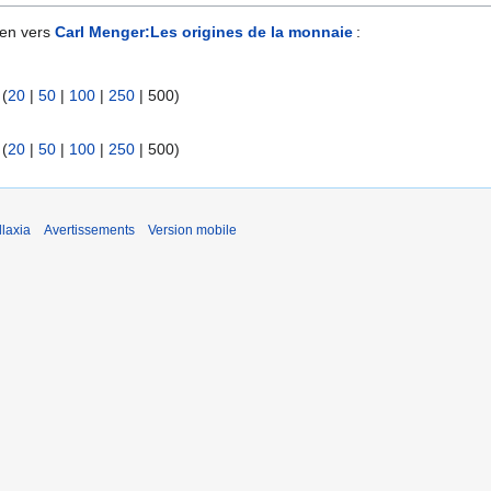
ien vers
Carl Menger:Les origines de la monnaie
:
 (
20
|
50
|
100
|
250
|
500
)
 (
20
|
50
|
100
|
250
|
500
)
laxia
Avertissements
Version mobile