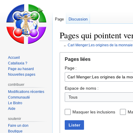
Page
Discussion
Pages qui pointent ve
←
Carl Menger:Les origines de la monnaie
Aller
Aller
Accueil
Pages liées
à
à
Catallaxia ?
Page :
la
la
Page au hasard
navigation
recherche
Nouvelles pages
contribuer
Espace de noms :
Modifications récentes
Tous
Communauté
Le Bistro
Aide
Masquer les inclusions
Ma
soutenir
Lister
Faire un don
Boutique