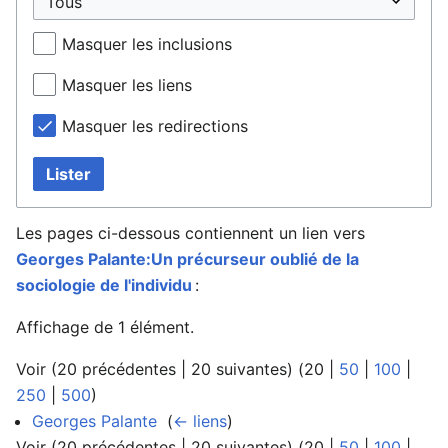
Masquer les inclusions
Masquer les liens
Masquer les redirections
Lister
Les pages ci-dessous contiennent un lien vers
Georges Palante:Un précurseur oublié de la
sociologie de l'individu
:
Affichage de 1 élément.
Voir (
20 précédentes
|
20 suivantes
) (
20
|
50
|
100
|
250
|
500
)
Georges Palante
‎
(
← liens
)
Voir (
20 précédentes
|
20 suivantes
) (
20
|
50
|
100
|