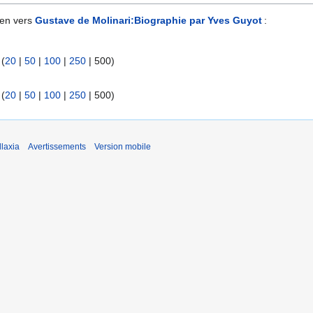
ien vers
Gustave de Molinari:Biographie par Yves Guyot
:
 (
20
|
50
|
100
|
250
|
500
)
 (
20
|
50
|
100
|
250
|
500
)
laxia
Avertissements
Version mobile