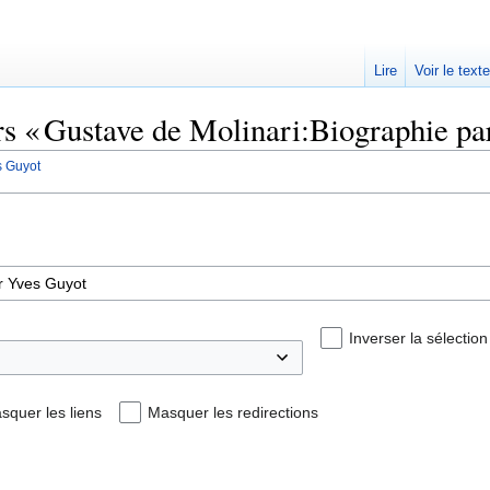
Lire
Voir le text
ers « Gustave de Molinari:Biographie pa
s Guyot
Inverser la sélection
squer les liens
Masquer les redirections