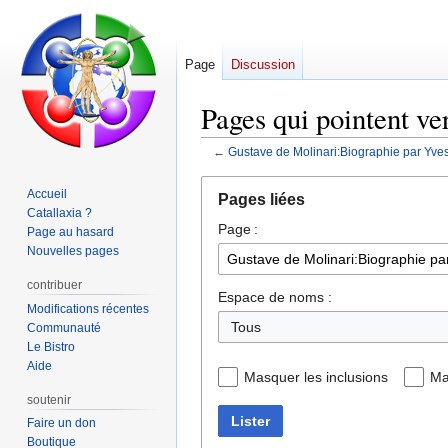
Page
Discussion
Pages qui pointent v
←
Gustave de Molinari:Biographie par Yve
Aller
Aller
Accueil
Pages liées
à
à
Catallaxia ?
Page :
la
la
Page au hasard
navigation
recherche
Nouvelles pages
contribuer
Espace de noms :
Modifications récentes
Communauté
Le Bistro
Aide
Masquer les inclusions
Ma
soutenir
Lister
Faire un don
Boutique