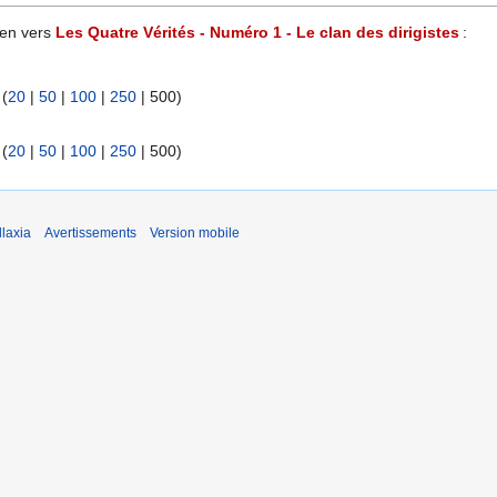
ien vers
Les Quatre Vérités - Numéro 1 - Le clan des dirigistes
:
 (
20
|
50
|
100
|
250
|
500
)
 (
20
|
50
|
100
|
250
|
500
)
laxia
Avertissements
Version mobile