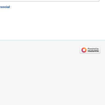
 social
: