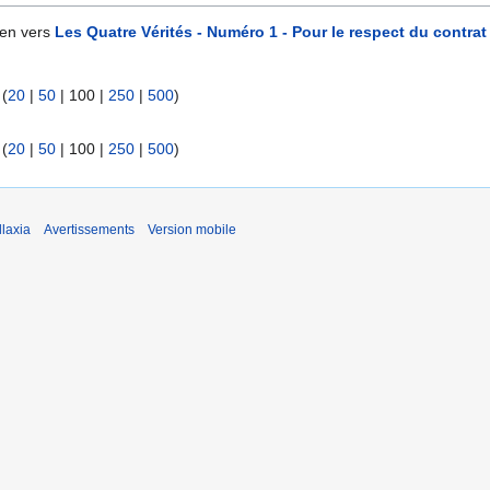
ien vers
Les Quatre Vérités - Numéro 1 - Pour le respect du contrat
 (
20
|
50
|
100
|
250
|
500
)
 (
20
|
50
|
100
|
250
|
500
)
laxia
Avertissements
Version mobile