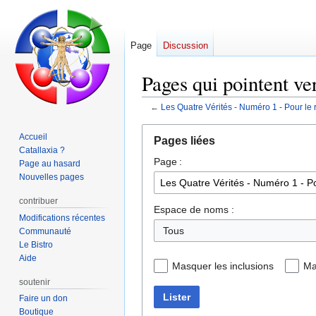
Page
Discussion
Pages qui pointent ve
←
Les Quatre Vérités - Numéro 1 - Pour le r
Aller
Aller
Accueil
Pages liées
à
à
Catallaxia ?
Page :
la
la
Page au hasard
navigation
recherche
Nouvelles pages
contribuer
Espace de noms :
Modifications récentes
Communauté
Le Bistro
Aide
Masquer les inclusions
Ma
soutenir
Lister
Faire un don
Boutique