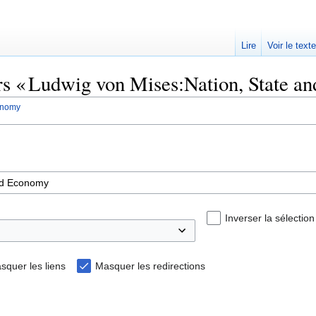
Lire
Voir le text
ers « Ludwig von Mises:Nation, State a
onomy
Inverser la sélection
squer les liens
Masquer les redirections