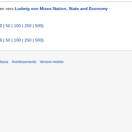
ien vers
Ludwig von Mises:Nation, State and Economy
:
0
|
50
|
100
|
250
|
500
)
0
|
50
|
100
|
250
|
500
)
laxia
Avertissements
Version mobile