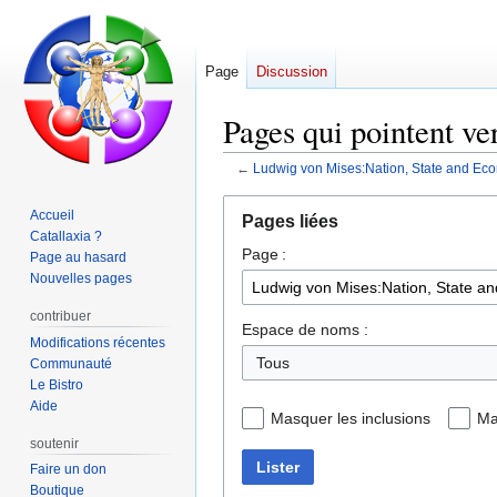
Page
Discussion
Pages qui pointent v
←
Ludwig von Mises:Nation, State and Ec
Aller
Aller
Accueil
Pages liées
à
à
Catallaxia ?
Page :
la
la
Page au hasard
navigation
recherche
Nouvelles pages
contribuer
Espace de noms :
Modifications récentes
Communauté
Le Bistro
Aide
Masquer les inclusions
Ma
soutenir
Lister
Faire un don
Boutique