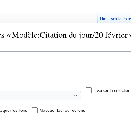
Lire
Voir le text
rs « Modèle:Citation du jour/20 février 
Inverser la sélection
squer les liens
Masquer les redirections