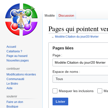
Modèle
Discussion
Pages qui pointent ve
←
Modèle:Citation du jour/20 février
Aller
Aller
Accueil
Pages liées
à
à
Catallaxia ?
Page :
la
la
Page au hasard
navigation
recherche
Nouvelles pages
contribuer
Espace de noms :
Modifications récentes
Communauté
Le Bistro
Aide
Masquer les inclusions
Ma
soutenir
Lister
Faire un don
Boutique