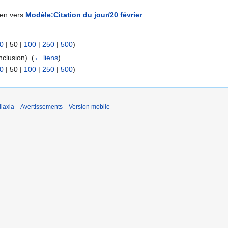
ien vers
Modèle:Citation du jour/20 février
:
0
|
50
|
100
|
250
|
500
)
nclusion) ‎
(
← liens
)
0
|
50
|
100
|
250
|
500
)
laxia
Avertissements
Version mobile