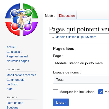
Modèle
Discussion
Pages qui pointent ve
←
Modèle:Citation du jour/5 mars
Aller
Aller
Accueil
Pages liées
à
à
Catallaxia ?
Page :
la
la
Page au hasard
navigation
recherche
Nouvelles pages
contribuer
Espace de noms :
Modifications récentes
Tous
Communauté
Le Bistro
Aide
Masquer les inclusions
Ma
soutenir
Lister
Faire un don
Boutique