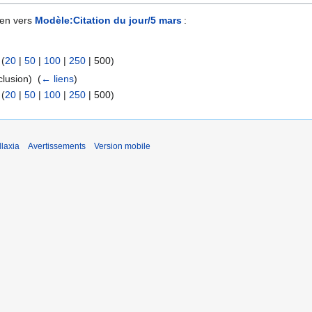
ien vers
Modèle:Citation du jour/5 mars
:
 (
20
|
50
|
100
|
250
|
500
)
clusion) ‎
(
← liens
)
 (
20
|
50
|
100
|
250
|
500
)
laxia
Avertissements
Version mobile