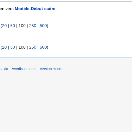
ien vers
Modèle:Début cadre
:
 (
20
|
50
|
100
|
250
|
500
)
 (
20
|
50
|
100
|
250
|
500
)
laxia
Avertissements
Version mobile