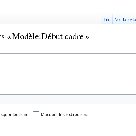
Lire
Voir le text
rs « Modèle:Début cadre »
squer les liens
Masquer les redirections