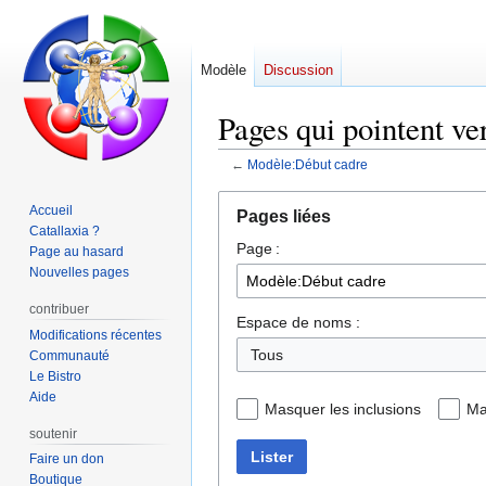
Modèle
Discussion
Pages qui pointent ve
←
Modèle:Début cadre
Aller
Aller
Accueil
Pages liées
à
à
Catallaxia ?
Page :
la
la
Page au hasard
navigation
recherche
Nouvelles pages
contribuer
Espace de noms :
Modifications récentes
Tous
Communauté
Le Bistro
Aide
Masquer les inclusions
Ma
soutenir
Lister
Faire un don
Boutique