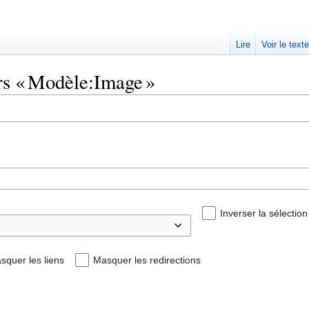
Lire
Voir le text
ers « Modèle:Image »
Inverser la sélection
squer les liens
Masquer les redirections