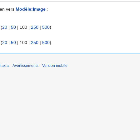
ien vers
Modèle:Image
:
 (
20
|
50
|
100
|
250
|
500
)
 (
20
|
50
|
100
|
250
|
500
)
laxia
Avertissements
Version mobile