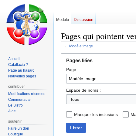
Modèle
Discussion
Pages qui pointent v
←
Modèle:Image
Aller
Aller
Accueil
Pages liées
à
à
Catallaxia ?
Page :
la
la
Page au hasard
navigation
recherche
Nouvelles pages
contribuer
Espace de noms :
Modifications récentes
Communauté
Le Bistro
Aide
Masquer les inclusions
Ma
soutenir
Lister
Faire un don
Boutique